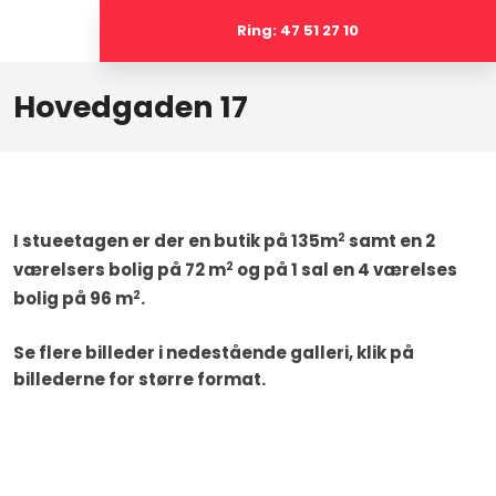
Ring: 47 51 27 10
Hovedgaden 17​
2
I stueetagen er der en butik på 135m
samt en 2
2
værelsers bolig på 72 m
og på 1 sal en 4 værelses
2
bolig på 96 m
.
Se flere billeder i nedestående galleri, klik på
billederne for større format.