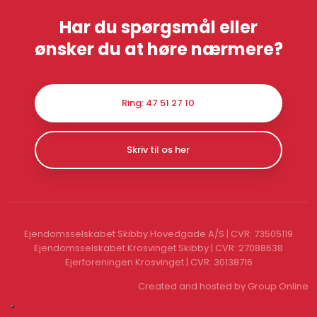
Har du spørgsmål eller
​ønsker du at høre nærmere?
Ring: 47 51 27 10
Skriv til os her
Ejendomsselskabet Skibby Hovedgade A/S | CVR: 73505119
Ejendomsselskabet Krosvinget Skibby | CVR: 27088638
Ejerforeningen Krosvinget | CVR: 30138716
Created and hosted by Group Online